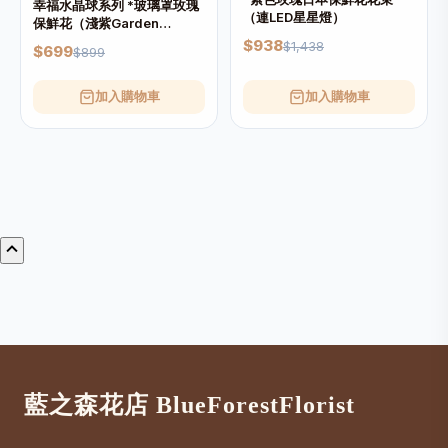
幸福水晶球系列 *玻璃罩玫瑰
（連LED星星燈）
保鮮花（淺紫Garden
Rose）*可免費刻上名或祝福
$938
$1,438
$699
$899
字句
加入購物車
加入購物車
藍之森花店 BlueForestFlorist