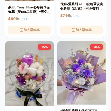
保鮮•愛系列 *LED玻璃罩玫瑰
夢幻tiffany Blue 心形繡球保
保鮮花（紅/紫）*可免費刻上
鮮花（配led星星燈）*可免費
名或祝福字句
$799
$1,120
刻上名或祝福字句
$899
$1,368
加入購物車
加入購物車
-22%
-35%
*紫色玫瑰日本保鮮花花束