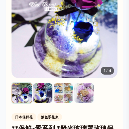
1
/ 4
日本保鮮花
紫色系花束
**保鮮•愛系列 *發光玻璃罩玫瑰保