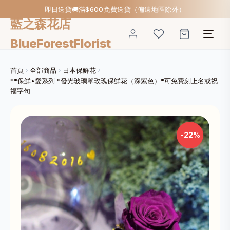
即日送貨🚚滿$600免費送貨（偏遠地區除外）
藍之森花店
BlueForestFlorist
首頁
全部商品
日本保鮮花
**保鮮•愛系列 *發光玻璃罩玫瑰保鮮花（深紫色）*可免費刻上名或祝
福字句
-22%