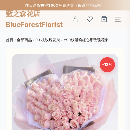
即日送貨🚚滿$600免費送貨（偏遠地區除外）
藍之森花店
BlueForestFlorist
首頁
全部商品
99 枝玫瑰花束
*99枝淺粉紅心形玫瑰花束
-13%