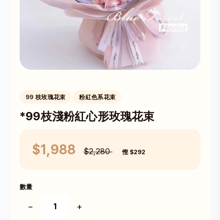
99 枝玫瑰花束
粉紅色系花束
*99枝淺粉紅心形玫瑰花束
$1,988
$2,280
慳 $292
數量
−
+