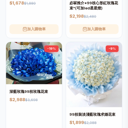
$1,678
必冧推介*99枝心形紅玫瑰花
$1,880
束*(可加led星星燈)
$2,198
$2,480
加入購物車
加入購物車
-19%
-9%
深藍玫瑰99枝玫瑰花束
$2,988
$3,698
99枝裝淡淺藍玫瑰求婚花束
$1,899
$2,088