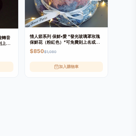
情人節系列 保鮮•愛 *發光玻璃罩玫瑰
保鮮花（粉紅色）*可免費刻上名或祝
刻上名
福字句
$850
$1,080
加入購物車