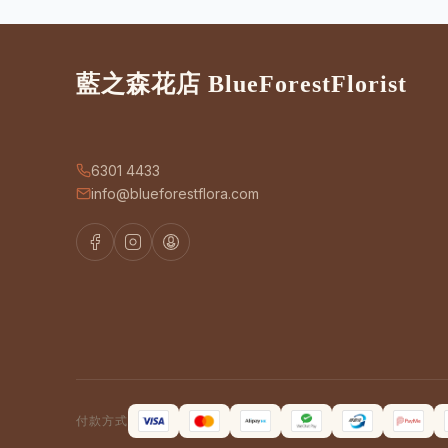
藍之森花店 BlueForestFlorist
6301 4433
info@blueforestflora.com
付款方式