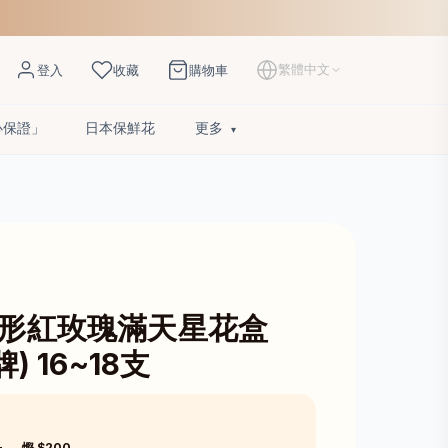
繁體中文
登入
收藏
購物車
心保證」
日本保鮮花
更多
心形紅玫瑰滿天星花盒
) 16~18支
8
慳 $200