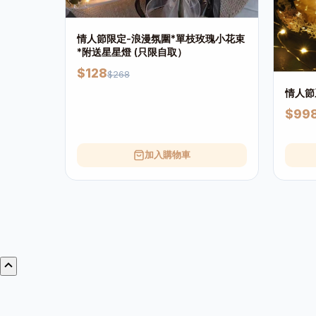
情人節限定-浪漫氛圍*單枝玫瑰小花束
*附送星星燈 (只限自取）
$128
$268
情人節
$99
加入購物車