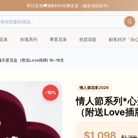
即日送貨🚚滿$600免費送貨（偏遠地區除外）
瑰花束
玫瑰系列
畢業花束
祝賀花籃
顧客好評「信
星花盒（附送Love插牌) 16~18支
情人節花束2026
-15%
情人節系列*
（附送Love插牌
$1,098
$1,29