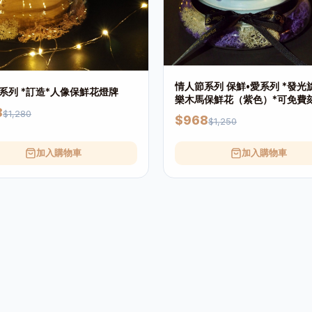
情人節系列 保鮮•愛系列 *發光旋轉音
系列 *訂造*人像保鮮花燈牌
樂木馬保鮮花（紫色）*可免費
8
或祝福字句
$1,280
$968
$1,250
加入購物車
加入購物車