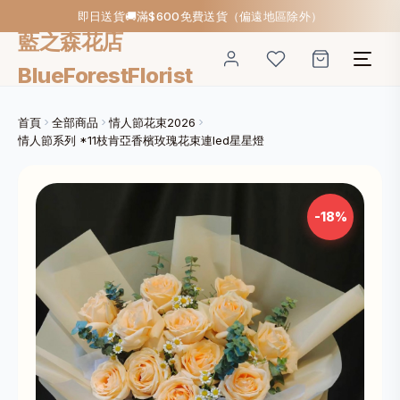
即日送貨🚚滿$600免費送貨（偏遠地區除外）
藍之森花店
BlueForestFlorist
首頁
全部商品
情人節花束2026
情人節系列 *11枝肯亞香檳玫瑰花束連led星星燈
-18%