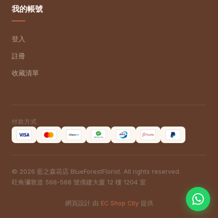
我的帳號
登入
註冊
收藏清單
付款方式
© 2026 藍之森花店 BlueForestFlorist. All rights reserved.
旺角彌敦道 566-568 號僑建大廈 12 樓 1204 室
網頁設計 由
EC Shop City
提供