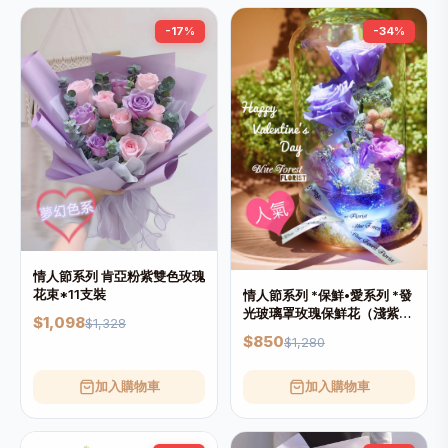
-17%
-34%
情人節系列 肯亞粉紫雙色玫瑰
花束*11支裝
情人節系列 *保鮮•愛系列 *發
光玻璃罩玫瑰保鮮花（淺紫
$1,098
$1,328
色）*可免費刻上名或祝福字
$850
$1,280
句
加入購物車
加入購物車