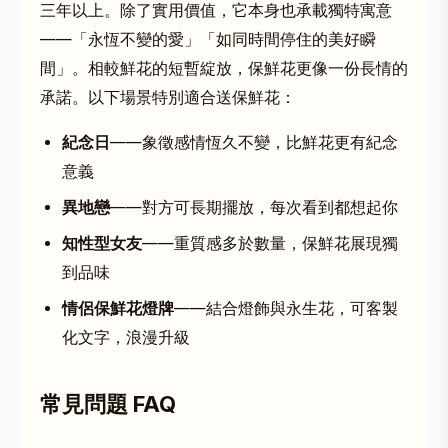
三年以上。除了實用價值，它本身也承載獨特寓意
——「永恆不變的愛」「如同時間停住的美好瞬
間」。相較鮮花的短暫綻放，保鮮花更像一份長情的
承諾。以下場景特別適合送保鮮花：
紀念日
——象徵感情恆久不變，比鮮花更有紀念
意義
異地戀
——對方可長期擺放，每次看到都想起你
知性型女友
——重質感多於數量，保鮮花展現獨
到品味
情侶保鮮花燈牌
——結合燈飾與永生花，可客製
化文字，浪漫升級
常見問題 FAQ