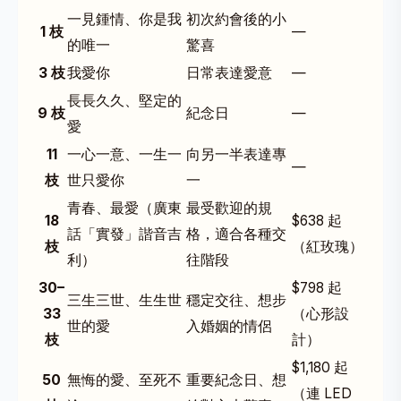
一見鍾情、你是我
初次約會後的小
1 枝
—
的唯一
驚喜
3 枝
我愛你
日常表達愛意
—
長長久久、堅定的
9 枝
紀念日
—
愛
11
一心一意、一生一
向另一半表達專
—
枝
世只愛你
一
青春、最愛（廣東
最受歡迎的規
18
$638 起
話「實發」諧音吉
格，適合各種交
枝
（
紅玫瑰
）
利）
往階段
30–
$798 起
三生三世、生生世
穩定交往、想步
33
（心形設
世的愛
入婚姻的情侶
枝
計）
$1,180 起
50
無悔的愛、至死不
重要紀念日、想
（連 LED