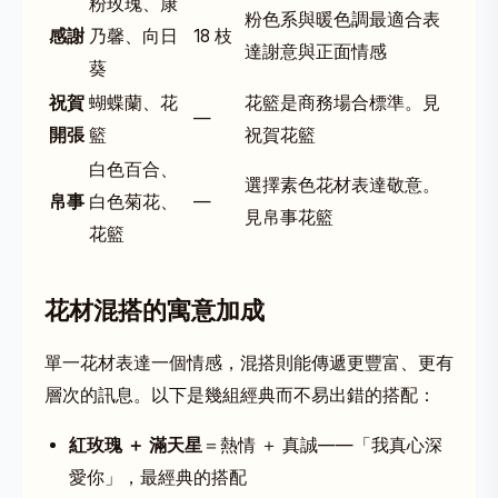
粉玫瑰、康
粉色系與暖色調最適合表
感謝
乃馨、向日
18 枝
達謝意與正面情感
葵
祝賀
蝴蝶蘭、花
花籃是商務場合標準。見
—
開張
籃
祝賀花籃
白色百合、
選擇素色花材表達敬意。
帛事
白色菊花、
—
見
帛事花籃
花籃
花材混搭的寓意加成
單一花材表達一個情感，混搭則能傳遞更豐富、更有
層次的訊息。以下是幾組經典而不易出錯的搭配：
紅玫瑰 ＋ 滿天星
＝熱情 ＋ 真誠——「我真心深
愛你」，最經典的搭配