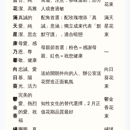
合
合、純
喬遷。注意：香味濃郁，部分
花束
花
潔、高雅
人或會過敏
滿
真誠的
配角首選：配玫瑰增添「真
滿天
天
愛、純
誠」意涵；獨立成束代表「默
星花
星
潔、思念
默守護」，適合暗戀
束
康
母愛、感
母親節
首選；粉色＝感謝母
乃
恩、尊
—
親、紅色＝祝您健康
馨
敬、健康
向
忠誠、愛
向日
送給開朗外向的人、辦公室送
日
慕、陽
葵花
花營造正面氣氛
葵
光、活力
束
完美的
鬱
鬱金
愛、熱烈
知性女生的替代選擇，2 月正
金
香花
的愛、祝
值花期品質最好
香
束
福
繡
團圓、真
繡球