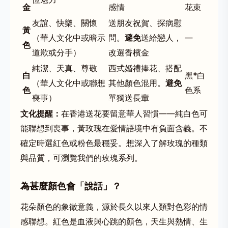
金
感情
花束
友誼、快樂、關懷
送朋友祝賀、探病慰
黃
（華人文化中或暗示
問。
避免
送給戀人，
—
色
道歉或分手）
改選香檳金
純潔、天真、尊敬
西式婚禮捧花、搭配
白
黑*白
（華人文化中或聯想
其他顏色混用。
避免
色
色系
喪事）
單獨送長輩
文化提醒：
在香港送花要留意華人習慣——純白色可
能聯想到喪事，黃玫瑰在愛情語境中有負面含義。不
確定時選紅色或粉色最穩妥。想深入了解玫瑰的種類
與品質，可瀏覽我們的
玫瑰系列
。
為甚麼顏色會「說話」？
花朵顏色的象徵意義，源於長久以來人類對色彩的情
感聯想。紅色是血液與心跳的顏色，天生與熱情、生