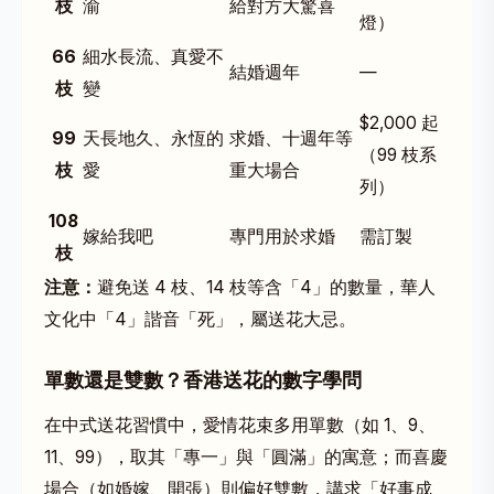
枝
渝
給對方大驚喜
燈）
66
細水長流、真愛不
結婚週年
—
枝
變
$2,000 起
99
天長地久、永恆的
求婚、十週年等
（
99 枝系
枝
愛
重大場合
列
）
108
嫁給我吧
專門用於求婚
需訂製
枝
注意：
避免送 4 枝、14 枝等含「4」的數量，華人
文化中「4」諧音「死」，屬送花大忌。
單數還是雙數？香港送花的數字學問
在中式送花習慣中，愛情花束多用單數（如 1、9、
11、99），取其「專一」與「圓滿」的寓意；而喜慶
場合（如婚嫁、開張）則偏好雙數，講求「好事成