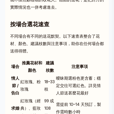
實際情況也一併考慮進去。
按場合選花速查
不同場合有不同的送花默契。以下速查表整合了花
材、顏色、建議枝數與注意事項，助你在任何場合都
送得得體。
推薦花材和
建議
場合
注意事項
顏色
枝數
情人
曖昧期選粉色更含蓄；穩
紅玫瑰、粉
18–33
節 /
定交往可選紅色。詳見
情
玫瑰
枝
告白
人節送甚麼花最好
紅玫瑰（經
99 或
需提前 10–14 天預訂，製
求婚
典）、藍玫
108
作需時數小時