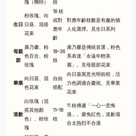
瑰（獨特）
枝
18 枝
粉玫瑰、向
或對
對應年齡枝數是有趣的個
生日
日葵、混搭
應年
人化選擇。見
生日系列
花束
齡
康乃馨、粉
康乃馨是傳統首選，粉色
母親
18–36
色百合、粉
系表達「永遠年輕美
節
枝
玫瑰
麗」。見
母親節花束
向日葵寓意光明前程，活
向日葵、混
自由
畢業
力色調適合慶祝。見
畢業
色花束
搭配
花束
白玫瑰（混
11 枝傳遞「一心一意悔
搭其他顏
11–18
道歉
過」。避免紅色，道歉場
色）、粉玫
枝
合太熱烈不合適
瑰