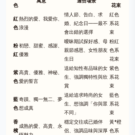
寓意
適合場景
色
花束
情人節、告白、求
紅色
紅
熱烈的愛、我愛你、
婚、紀念日——最不
系花
色
浪漫
會出錯的選擇
束
曖昧期試探好感、母
粉紅
粉
初戀、甜蜜、感謝、
親節感恩、女性朋友
色系
紅
優雅
生日
花束
送給知性有品味的女
紫色
紫
高貴、優雅、神秘、
生、強調獨特性與欣
系花
色
愛的誓言
賞
束
送給追求時尚的女
藍色
藍
奇蹟、獨一無二、夢
生、想強調「你與眾
系花
色
想成真
不同」
束
香
穩定交往或已婚伴
黃*橙
成熟的愛、高貴、永
檳
侶、強調品味與深厚
色系
恆魅力