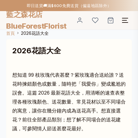
即日送貨🚚滿$600免費送貨（偏遠地區除外）
藍之森花店
BlueForestFlorist
首頁
2026花語大全
2026花語大全
想知道 99 枝玫瑰代表甚麼？紫玫瑰適合送給誰？送
花時揀錯顏色或數量，隨時把「我愛你」變成尷尬的
誤會。這篇 2026 最新花語大全，用清晰的速查表整
理各種玫瑰顏色、送花數量、常見花材以至不同場合
的寓意，讓你在幾分鐘內成為送花高手。想直接選
花？前往
全部產品類別
；想了解不同場合的送花建
議，可參閱
情人節送甚麼花最好
。