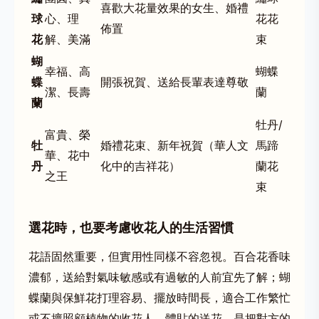
喜歡大花量效果的女生、婚禮
球
心、理
花花
佈置
花
解、美滿
束
蝴
幸福、高
蝴蝶
蝶
開張祝賀
、送給長輩表達尊敬
潔、長壽
蘭
蘭
牡丹/
富貴、榮
牡
婚禮花束、新年祝賀（華人文
馬蹄
華、花中
丹
化中的吉祥花）
蘭花
之王
束
選花時，也要考慮收花人的生活習慣
花語固然重要，但實用性同樣不容忽視。百合花香味
濃郁，送給對氣味敏感或有過敏的人前宜先了解；蝴
蝶蘭與保鮮花打理容易、擺放時間長，適合工作繁忙
或不擅照顧植物的收花人。體貼的送花，是把對方的