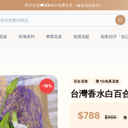
即日送貨🚚滿$600免費送貨（偏遠地區除外）
瑰花束
玫瑰系列
畢業花束
祝賀花籃
顧客好評「信
百合花束
黑*白色系花束
-19%
台灣香水白百
$788
$968
慳 