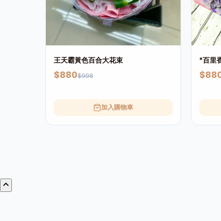
王天霸黃色百合大花束
*百里
$880
$88
$998
加入購物車