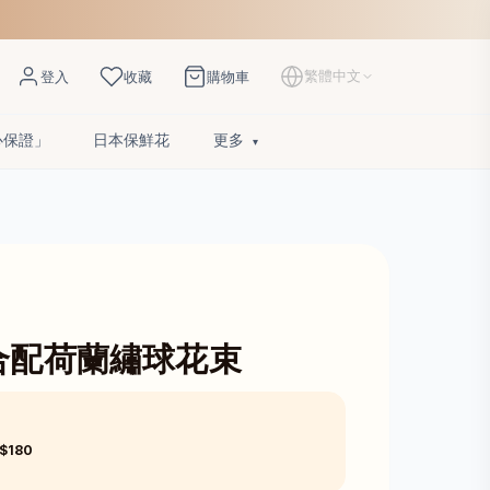
繁體中文
登入
收藏
購物車
心保證」
日本保鮮花
更多
合配荷蘭繡球花束
$180