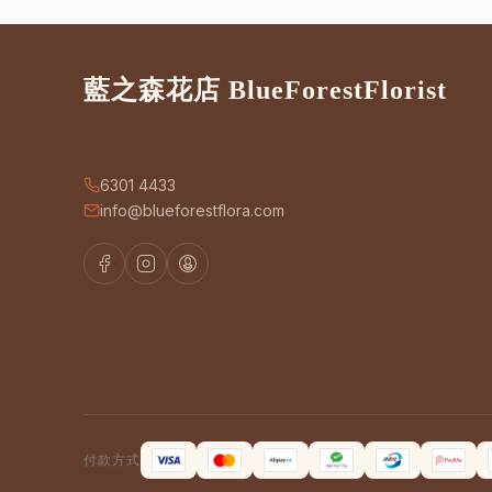
藍之森花店 BlueForestFlorist
6301 4433
info@blueforestflora.com
付款方式