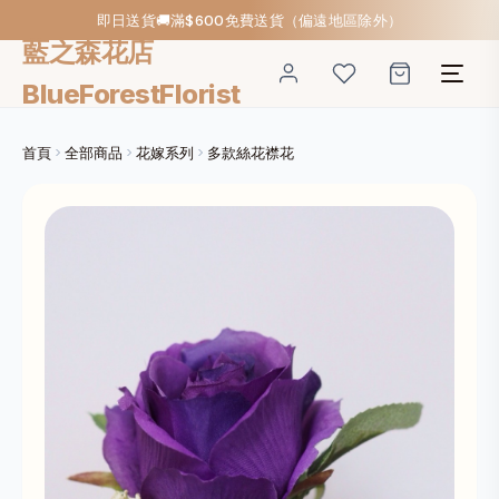
即日送貨🚚滿$600免費送貨（偏遠地區除外）
藍之森花店
BlueForestFlorist
首頁
全部商品
花嫁系列
多款絲花襟花