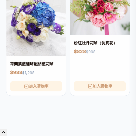
粉紅牡丹花球（仿真花）
$828
$998
荷蘭紫藍繡球配桔梗花球
$988
$1,298
加入購物車
加入購物車