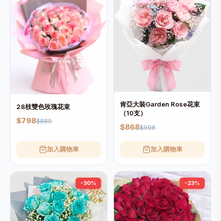
肯亞大裝Garden Rose花束
28枝雙色玫瑰花束
（10支）
$798
$889
$868
$998
加入購物車
加入購物車
-30%
-23%