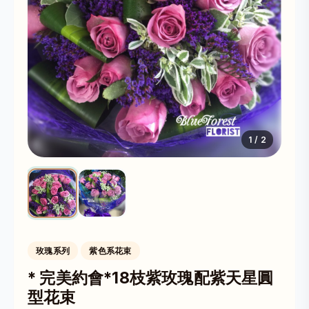
1
/
2
玫瑰系列
紫色系花束
* 完美約會*18枝紫玫瑰配紫天星圓
型花束