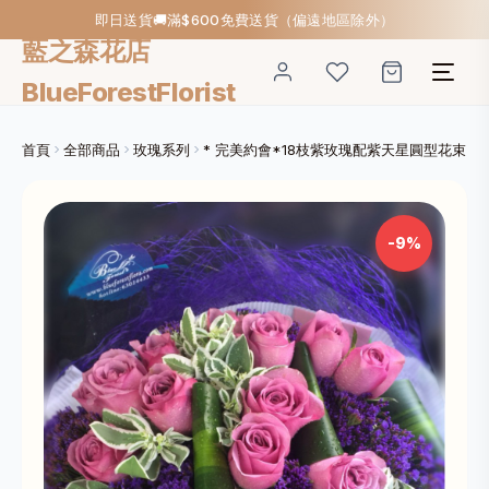
即日送貨🚚滿$600免費送貨（偏遠地區除外）
藍之森花店
BlueForestFlorist
首頁
全部商品
玫瑰系列
* 完美約會*18枝紫玫瑰配紫天星圓型花束
-9%