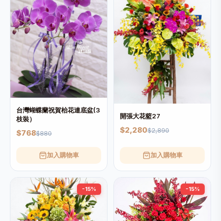
台灣蝴蝶蘭祝賀枱花連底盆(3
開張大花籃27
枝裝）
$2,280
$2,890
$768
$880
加入購物車
加入購物車
-15%
-15%