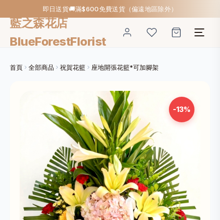
即日送貨🚚滿$600免費送貨（偏遠地區除外）
藍之森花店
BlueForestFlorist
首頁
全部商品
祝賀花籃
座地開張花籃*可加腳架
-13%