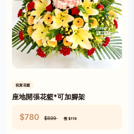
祝賀花籃
座地開張花籃*可加腳架
$780
$899
慳 $119