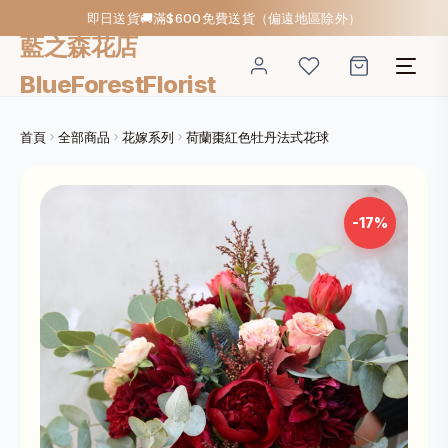
即日送貨🚚滿$600免費送貨（偏遠地區除外）
藍之森花店
BlueForestFlorist
首頁
全部商品
花嫁系列
荷蘭棗紅色牡丹法式花球
-17%