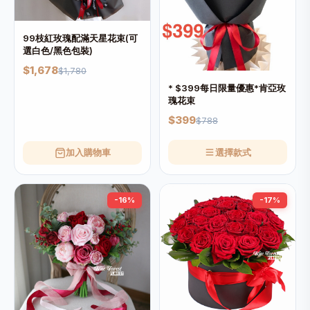
99枝紅玫瑰配滿天星花束(可
選白色/黑色包裝)
$1,678
$1,780
* $399每日限量優惠*肯亞玫
瑰花束
$399
$788
加入購物車
選擇款式
-16%
-17%