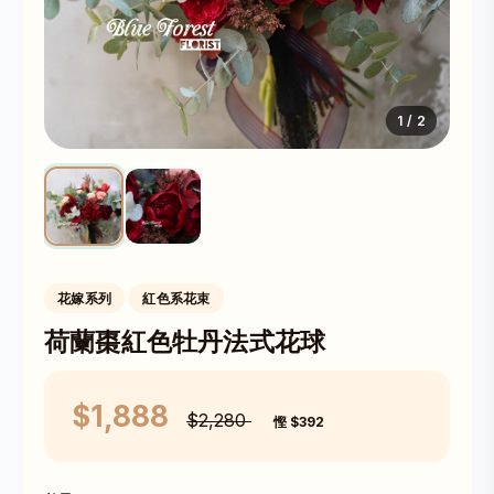
1
/
2
花嫁系列
紅色系花束
荷蘭棗紅色牡丹法式花球
$1,888
$2,280
慳 $392