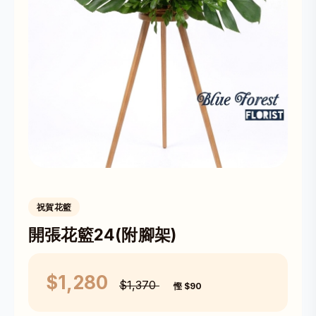
祝賀花籃
開張花籃24(附腳架)
$1,280
$1,370
慳 $90