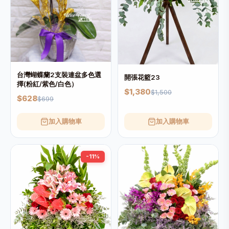
台灣蝴蝶蘭2支裝連盆多色選
開張花籃23
擇(粉紅/紫色/白色）
$1,380
$1,500
$628
$699
加入購物車
加入購物車
-11%