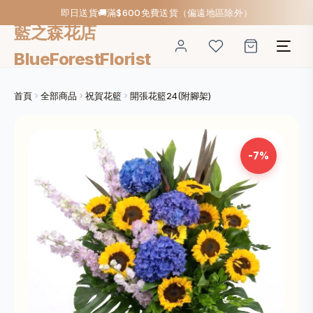
即日送貨🚚滿$600免費送貨（偏遠地區除外）
藍之森花店
BlueForestFlorist
首頁
全部商品
祝賀花籃
開張花籃24(附腳架)
-7%