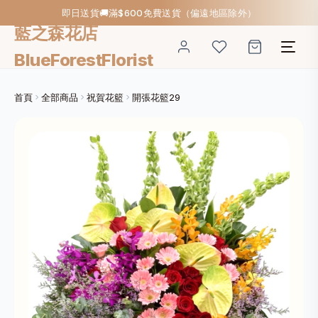
即日送貨🚚滿$600免費送貨（偏遠地區除外）
藍之森花店
BlueForestFlorist
首頁
全部商品
祝賀花籃
開張花籃29