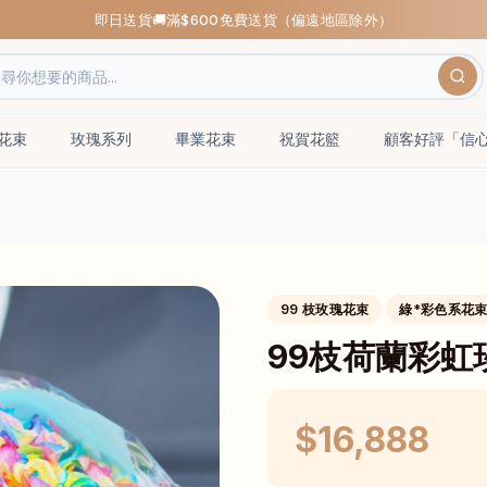
即日送貨🚚滿$600免費送貨（偏遠地區除外）
瑰花束
玫瑰系列
畢業花束
祝賀花籃
顧客好評「信
99 枝玫瑰花束
綠*彩色系花
99枝荷蘭彩虹
$16,888