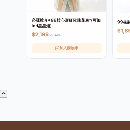
必冧推介*99枝心形紅玫瑰花束*(可加
99枝
led星星燈)
$1,8
$2,198
$2,480
加入購物車