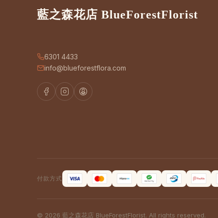
藍之森花店 BlueForestFlorist
6301 4433
info@blueforestflora.com
付款方式
© 2026 藍之森花店 BlueForestFlorist. All rights reserved.