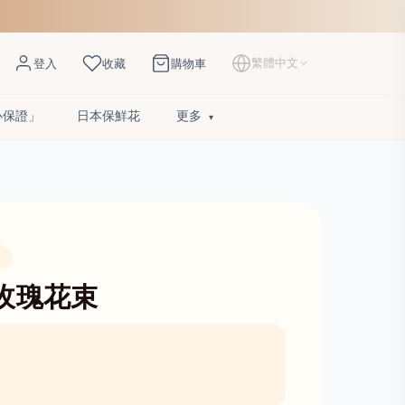
繁體中文
登入
收藏
購物車
心保證」
日本保鮮花
更多
束
玫瑰花束