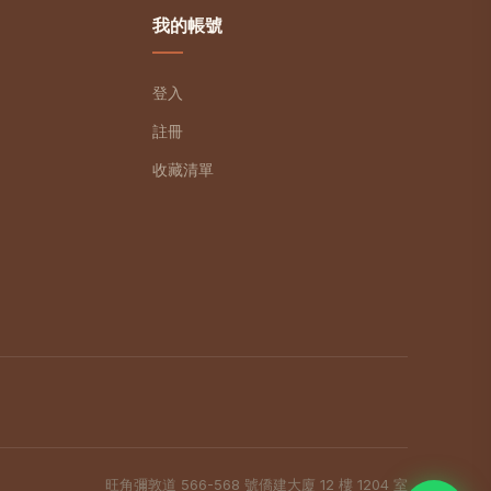
我的帳號
登入
註冊
收藏清單
旺角彌敦道 566-568 號僑建大廈 12 樓 1204 室