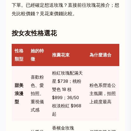
下單。已經確定想送玫瑰？直接前往
玫瑰花推介
；想
先比較價錢？見
花束價錢比較
。
按女友性格選花
性格
她的特
推薦花束
為什麼適合
類型
徵
粉紅玫瑰配滿天
喜歡粉
星
$738；桃粉
甜美
色、愛
粉色系營造公
雙色 18 枝
浪漫
拍照、
主氛圍，拍照
$899；36/50
型
重視儀
上鏡度最高
枝淡粉紅 $968
式感
起
香檳金玫瑰