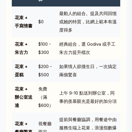
最動人的組合。提及共同回憶
花束 +
$0
或她的特質，比網上範本有溫
手寫情書
度得多
花束 +
$100 -
經典組合，選 Godiva 或手工
朱古力
$300
朱古力提升檔次
花束 +
$200 -
如果情人節撞生日，一次搞定
蛋糕
$500
兩個驚喜
花束 +
免費
上午 9-10 點送到辦公室，同
辦公室送
（滿
事的羨慕眼光是最好的加分項
達
$600）
提前與餐廳協調，用餐途中由
花束 +
視餐廳
服務生端上花束，浪漫指數爆
餐廳驚喜
而定