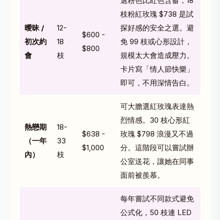
選粉色比紅色含蓄，18
枝粉紅玫瑰 $738 是試
曖昧 /
12-
探好感的安全之選。避
$600 -
初次約
18
免 99 枝或心形設計，
$800
會
枝
規模太大會造成壓力。
卡片寫「情人節快樂」
即可，不用深情告白。
可大膽選紅玫瑰表達熱
烈情感。30 枝心形紅
熱戀期
18-
$638 -
玫瑰 $798 浪漫又不過
（一年
33
$1,000
分。這階段可以嘗試辦
內）
枝
公室送花，讓她在同事
面前被羨慕。
每年嘗試不同款式避免
公式化，50 枝連 LED