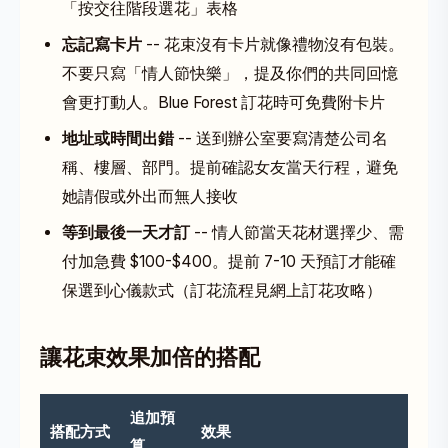
「按交往階段選花」表格
忘記寫卡片
-- 花束沒有卡片就像禮物沒有包裝。
不要只寫「情人節快樂」，提及你們的共同回憶
會更打動人。Blue Forest 訂花時可免費附卡片
地址或時間出錯
-- 送到辦公室要寫清楚公司名
稱、樓層、部門。提前確認女友當天行程，避免
她請假或外出而無人接收
等到最後一天才訂
-- 情人節當天花材選擇少、需
付加急費 $100-$400。提前 7-10 天預訂才能確
保選到心儀款式（訂花流程見
網上訂花攻略
）
讓花束效果加倍的搭配
追加預
搭配方式
效果
算