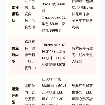
注重品
低調奢華色調
36/50 枝 $880
知性
味、低
展現品味，保
起；
優雅
調內
鮮花可保存一
Cappuccino 淺
型
斂、欣
至三年有紀念
啡色 $838；
保
賞質感
意義
鮮花
$998 起
追求獨
Tiffany blue 12
獨立
特、討
藍紫色稀有度
枝
$1,178；深藍
時尚
厭千篇
高，朋友圈沒
18 枝 $880；粉
型
一律、
人撞款
冰藍漸變 $978
愛逛 IG
紅玫瑰 18 枝
開朗熱
$638 起；50 枝
經典紅色最直
活潑
情、喜
紅玫瑰連 LED
接熱烈，LED
外向
歡驚喜
燈 $1,180；30
燈和心形設計
型