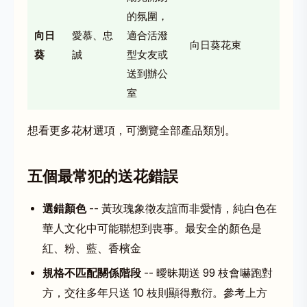
的氛圍，
向日
愛慕、忠
適合活潑
向日葵花束
葵
誠
型女友或
送到辦公
室
想看更多花材選項，可瀏覽
全部產品類別
。
五個最常犯的送花錯誤
選錯顏色
-- 黃玫瑰象徵友誼而非愛情，純白色在
華人文化中可能聯想到喪事。最安全的顏色是
紅、粉、藍、香檳金
規格不匹配關係階段
-- 曖昧期送 99 枝會嚇跑對
方，交往多年只送 10 枝則顯得敷衍。參考上方