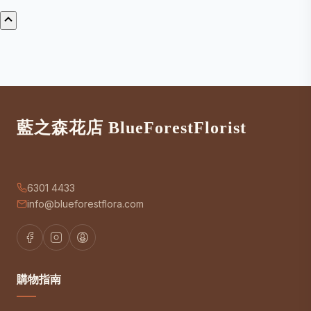
藍之森花店 BlueForestFlorist
6301 4433
info@blueforestflora.com
購物指南