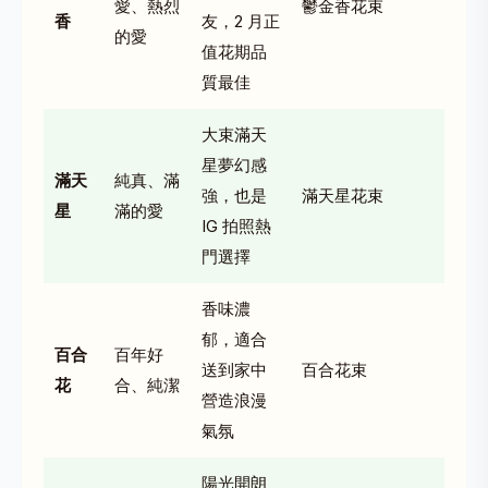
愛、熱烈
鬱金香花束
香
友，2 月正
的愛
值花期品
質最佳
大束滿天
星夢幻感
滿天
純真、滿
強，也是
滿天星花束
星
滿的愛
IG 拍照熱
門選擇
香味濃
郁，適合
百合
百年好
送到家中
百合花束
花
合、純潔
營造浪漫
氣氛
陽光開朗