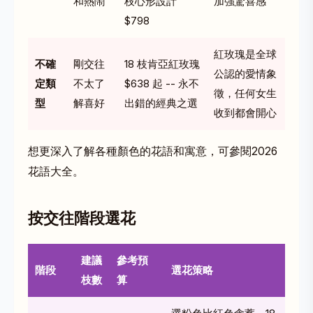
和熱鬧
枝心形設計
加強驚喜感
$798
紅玫瑰是全球
不確
剛交往
18 枝肯亞紅玫瑰
公認的愛情象
定類
不太了
$638 起 -- 永不
徵，任何女生
型
解喜好
出錯的經典之選
收到都會開心
想更深入了解各種顏色的花語和寓意，可參閱
2026
花語大全
。
按交往階段選花
建議
參考預
階段
選花策略
枝數
算