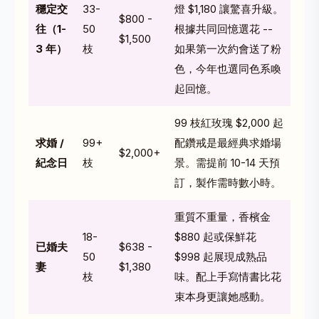
穩定交
33-
燈 $1,180 讓驚喜升級。
$800 -
往（1-
50
根據共同回憶選花 --
$1,500
3 年）
枝
如果第一次約會送了粉
色，今年也選同色系喚
起回憶。
99 枝紅玫瑰
$2,000 起
求婚 /
99+
配鑽戒是最經典求婚場
$2,000+
紀念日
枝
景。需提前 10-14 天預
訂，製作需時數小時。
重質不重量，香檳金
18-
$880 起或保鮮花
已婚夫
$638 -
50
$998 起展現成熟品
妻
$1,380
枝
味。配上手寫情書比花
束本身更讓她感動。