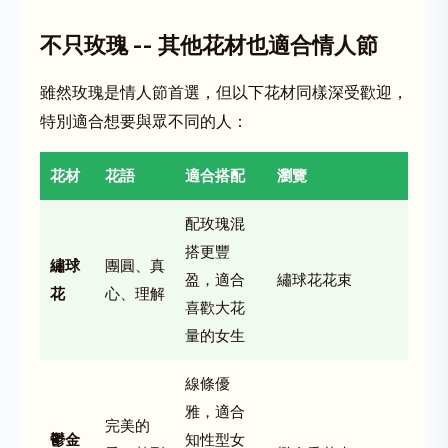
不只玫瑰 -- 其他花材也適合情人節
雖然玫瑰是情人節首選，但以下花材同樣深受歡迎，
特別適合想要與眾不同的人：
花材
花語
適合搭配
瀏覽
配玫瑰混
搭更豐
繡球
團圓、真
盈，適合
繡球花花束
花
心、理解
喜歡大花
量的女生
線條優
雅，適合
完美的
鬱金
知性型女