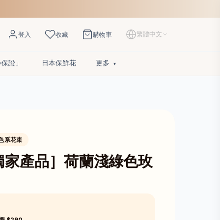
繁體中文
登入
收藏
購物車
心保證」
日本保鮮花
更多
色系花束
獨家產品］荷蘭淺綠色玫
慳 $290