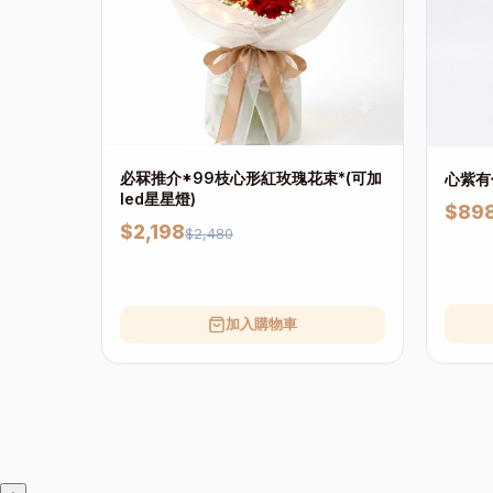
必冧推介*99枝心形紅玫瑰花束*(可加
心紫有
led星星燈)
$89
$2,198
$2,480
加入購物車