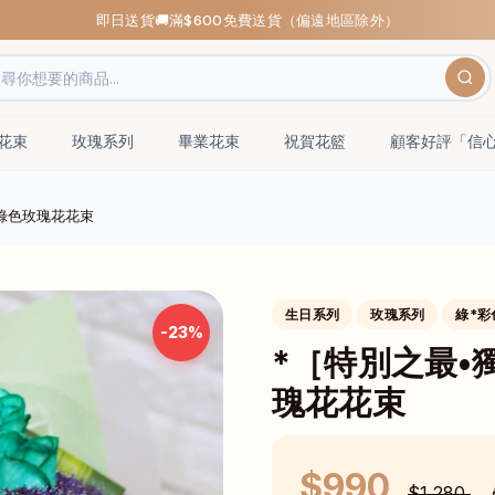
即日送貨🚚滿$600免費送貨（偏遠地區除外）
瑰花束
玫瑰系列
畢業花束
祝賀花籃
顧客好評「信
綠色玫瑰花花束
生日系列
玫瑰系列
綠*彩
-23%
*［特別之最•
瑰花花束
$990
$1,280