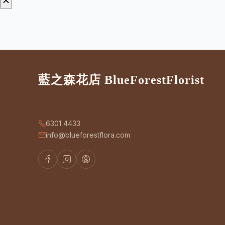
藍之森花店 BlueForestFlorist
6301 4433
info@blueforestflora.com