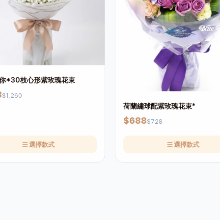
你*30枝心形紫玫瑰花束
8
$1,260
荷蘭繡球配紫玫瑰花束*
$688
$728
選擇款式
選擇款式