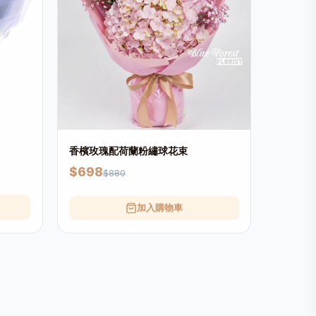
香檳玫瑰配荷蘭粉繡球花束
$698
$880
加入購物車