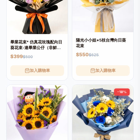
陽光小小姐*5枝台灣向日葵
畢業花束* 仿真花玫瑰配向日
花束
葵花束-連畢業公仔（非鮮
花）
$550
$625
$399
$500
加入購物車
加入購物車
-18%