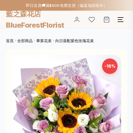
即日送貨🚚滿$600免費送貨（偏遠地區除外）
藍之森花店
BlueForestFlorist
首頁
全部商品
畢業花束
向日葵配紫色玫瑰花束
-16%