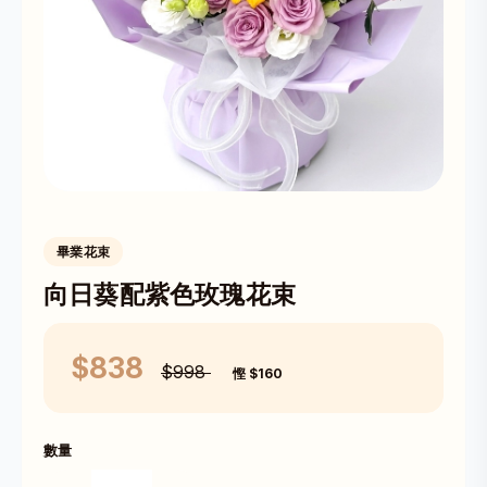
畢業花束
向日葵配紫色玫瑰花束
$838
$998
慳 $160
數量