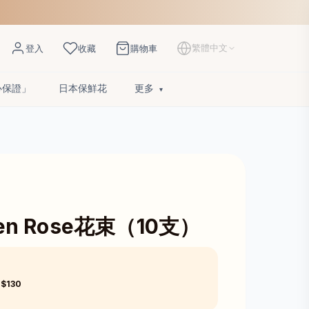
繁體中文
登入
收藏
購物車
心保證」
日本保鮮花
更多
n Rose花束（10支）
 $130