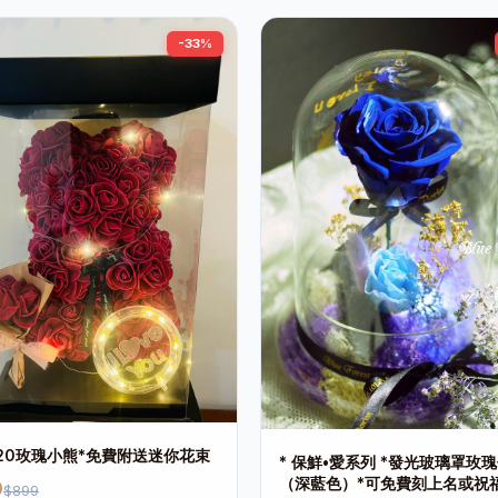
-33%
 520玫瑰小熊*免費附送迷你花束
* 保鮮•愛系列 *發光玻璃罩玫
（深藍色）*可免費刻上名或祝
9
$899