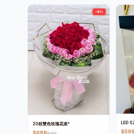
-8%
LED
20枝雙色玫瑰花束*
$59
$688
$750