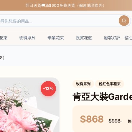
即日送貨🚚滿$600免費送貨（偏遠地區除外）
瑰花束
玫瑰系列
畢業花束
祝賀花籃
顧客好評「信
0支）
玫瑰系列
粉紅色系花束
-13%
肯亞大裝Garde
$868
$998
慳