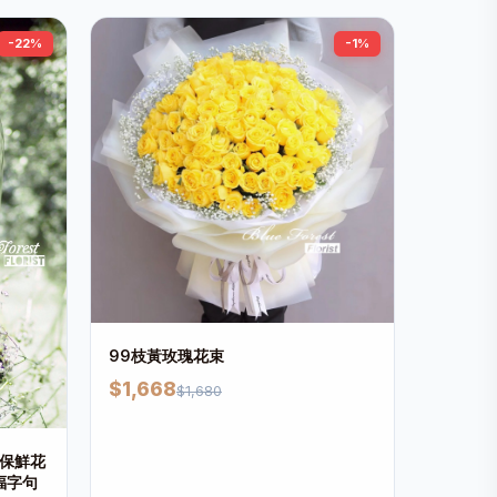
-22%
-1%
99枝黃玫瑰花束
$1,668
$1,680
瑰保鮮花
福字句