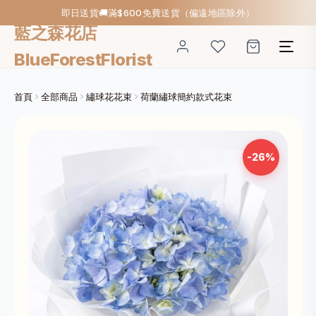
即日送貨🚚滿$600免費送貨（偏遠地區除外）
藍之森花店
BlueForestFlorist
首頁
全部商品
繡球花花束
荷蘭繡球簡約款式花束
-26%