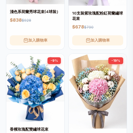
淺色系荷蘭秀球花束(4球裝）
10支裝紫玫瑰配粉紅荷蘭繡球
花束
$838
$928
$678
$790
加入購物車
加入購物車
-9%
-19%
香檳玫瑰配雙繡球花束