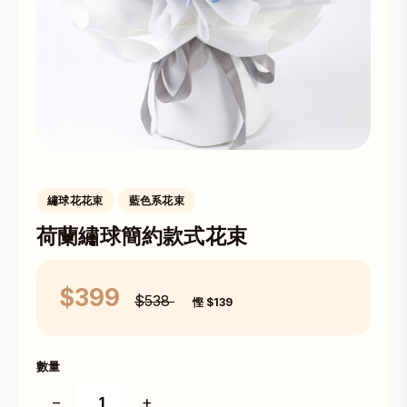
繡球花花束
藍色系花束
荷蘭繡球簡約款式花束
$399
$538
慳 $139
數量
−
+