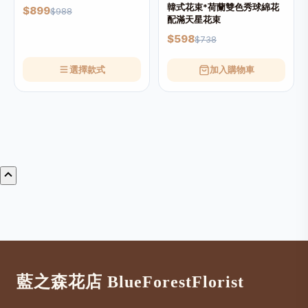
韓式花束*荷蘭雙色秀球綿花
$899
$988
配滿天星花束
$598
$738
選擇款式
加入購物車
藍之森花店 BlueForestFlorist