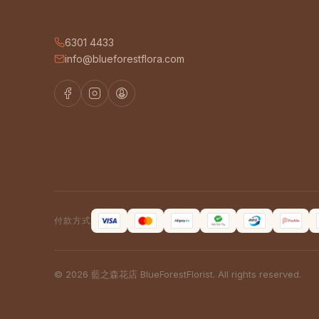
6301 4433
info@blueforestflora.com
付款方式
© 2026 藍之森花店 BlueForestFlorist. All rights reserved.