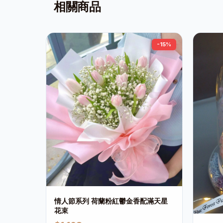
相關商品
-15%
情人節系列 荷蘭粉紅鬱金香配滿天星
花束