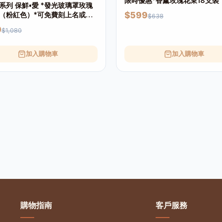
限時優惠*香薰玫瑰花束18支裝
系列 保鮮•愛 *發光玻璃罩玫瑰
（粉紅色）*可免費刻上名或祝
$599
$638
0
$1,080
加入購物車
加入購物車
購物指南
客戶服務