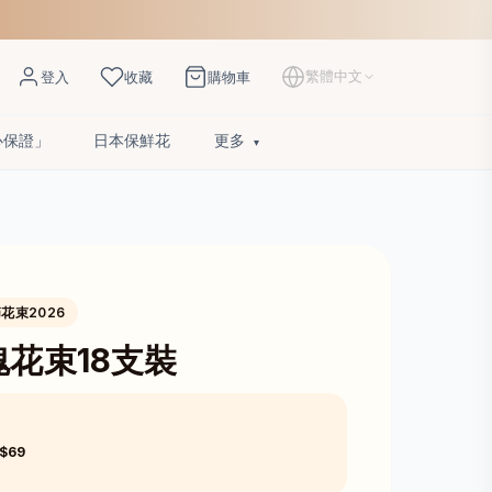
繁體中文
登入
收藏
購物車
心保證」
日本保鮮花
更多
花束2026
花束18支裝
$69