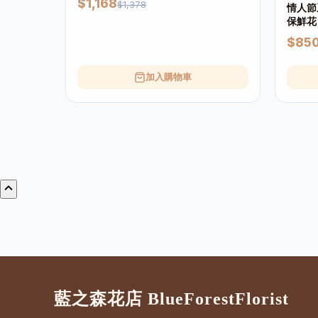
$1,168
$1,378
情人節
保鮮花
福字句
$85
加入購物車
藍之森花店 BlueForestFlorist