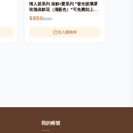
情人節系列 保鮮•愛系列 *發光玻璃罩
玫瑰保鮮花（淺藍色）*可免費刻上名
或祝福字句
$850
$980
加入購物車
我的帳號