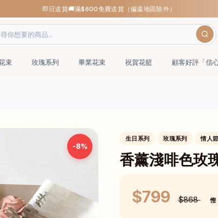
即日送貨🚚滿$600免費送貨（偏遠地區除外）
瑰花束
玫瑰系列
畢業花束
祝賀花籃
顧客好評「信
生日系列
玫瑰系列
情人節
-8%
香薰淺啡色玫瑰
$799
$868
慳 