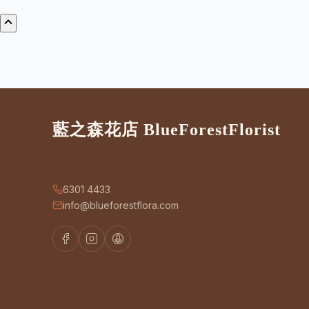
藍之森花店 BlueForestFlorist
6301 4433
info@blueforestflora.com