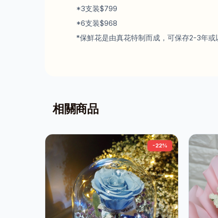
*3支装$799
*6支装$968
*保鮮花是由真花特制而成，可保存2-3年或
相關商品
-22%