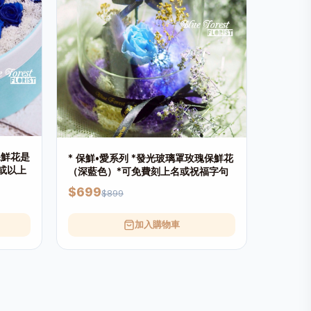
保鮮花是
* 保鮮•愛系列 *發光玻璃罩玫瑰保鮮花
或以上
（深藍色）*可免費刻上名或祝福字句
$699
$899
加入購物車