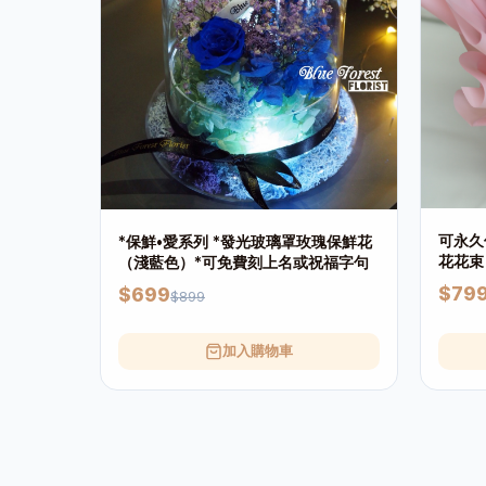
可永久
*保鮮•愛系列 *發光玻璃罩玫瑰保鮮花
花花束
（淺藍色）*可免費刻上名或祝福字句
$79
$699
$899
加入購物車