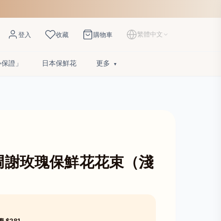
繁體中文
登入
收藏
購物車
心保證」
日本保鮮花
更多
凋謝玫瑰保鮮花花束（淺
慳 $281