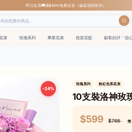
即日送貨🚚滿$600免費送貨（偏遠地區除外）
瑰花束
玫瑰系列
畢業花束
祝賀花籃
顧客好評「信
玫瑰系列
粉紅色系花束
-24%
10支裝洛神玫
$599
$788
慳 