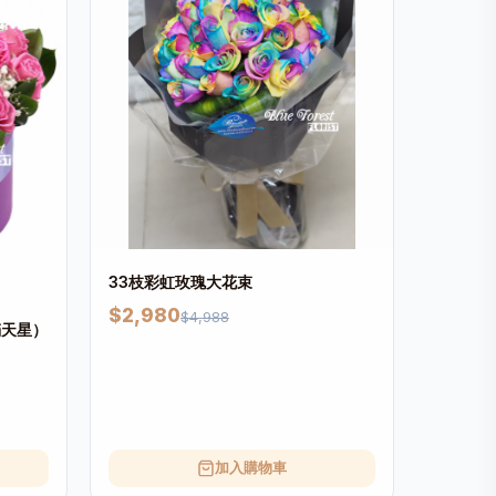
33枝彩虹玫瑰大花束
$2,980
$4,988
滿天星）
加入購物車