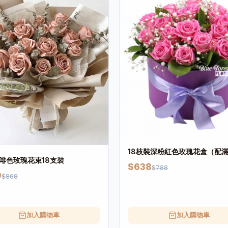
18枝裝深粉紅色玫瑰花盒（配
啡色玫瑰花束18支裝
$638
$788
9
$868
加入購物車
加入購物車