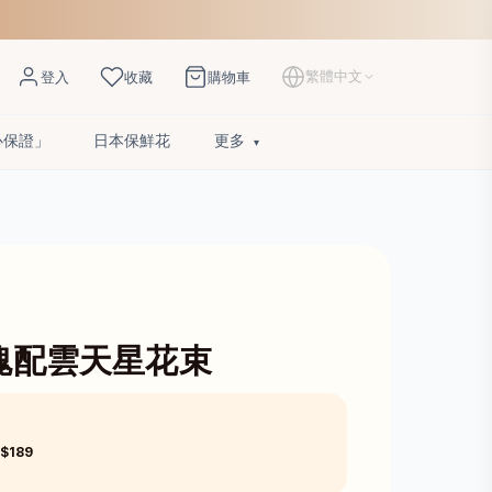
繁體中文
登入
收藏
購物車
心保證」
日本保鮮花
更多
瑰配雲天星花束
$189