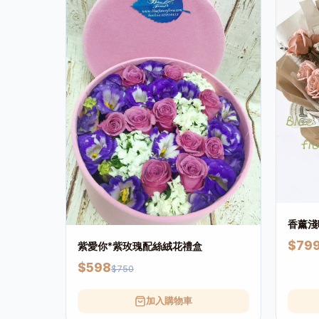
香薰淺
$79
紫愛你*紫玫瑰配絲絨花禮盒
$598
$750
加入購物車