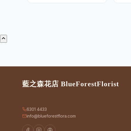
藍之森花店 BlueForestFlorist
6301 4433
info@blueforestflora.com