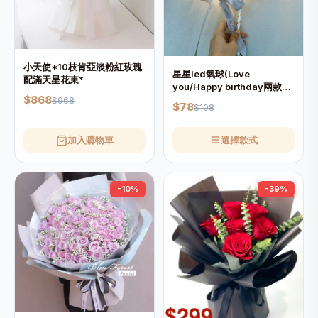
小天使*10枝肯亞淡粉紅玫瑰
星星led氣球(Love
配滿天星花束*
you/Happy birthday兩款可
$868
供選擇)*可加於花束內*氣球
$968
$78
$108
約15*18cm
加入購物車
選擇款式
-10%
-39%