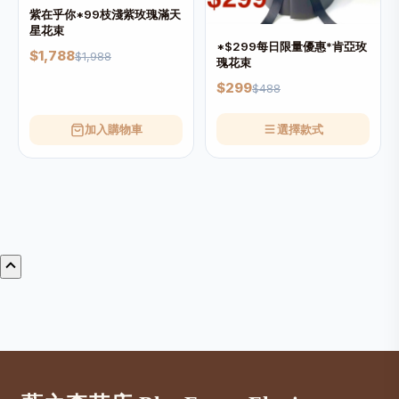
紫在乎你*99枝淺紫玫瑰滿天
星花束
*$299每日限量優惠*肯亞玫
$1,788
$1,988
瑰花束
$299
$488
加入購物車
選擇款式