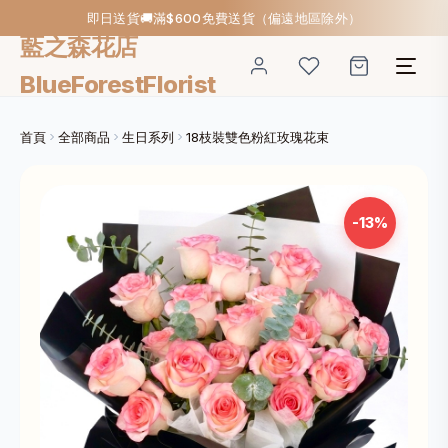
即日送貨🚚滿$600免費送貨（偏遠地區除外）
藍之森花店
BlueForestFlorist
首頁
全部商品
生日系列
18枝裝雙色粉紅玫瑰花束
-13%