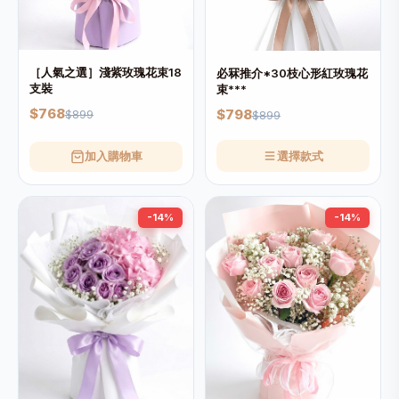
［人氣之選］淺紫玫瑰花束18
必冧推介*30枝心形紅玫瑰花
支裝
束***
$768
$798
$899
$899
加入購物車
選擇款式
-14%
-14%