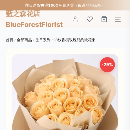
即日送貨🚚滿$600免費送貨（偏遠地區除外）
藍之森花店
BlueForestFlorist
首頁
全部商品
生日系列
18枝香檳玫瑰簡約款花束
-29%