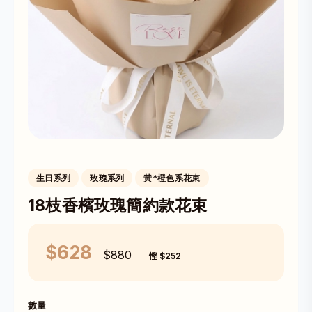
生日系列
玫瑰系列
黃*橙色系花束
18枝香檳玫瑰簡約款花束
$628
$880
慳 $252
數量