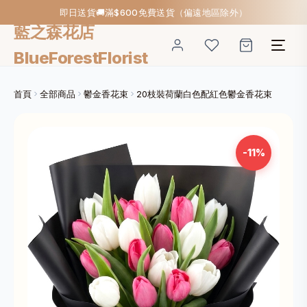
即日送貨🚚滿$600免費送貨（偏遠地區除外）
藍之森花店
BlueForestFlorist
首頁
全部商品
鬱金香花束
20枝裝荷蘭白色配紅色鬱金香花束
-11%