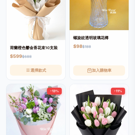
螺旋紋透明玻璃花樽
$98
$188
荷蘭橙色鬱金香花束10支裝
$599
$688
選擇款式
加入購物車
-13%
-11%