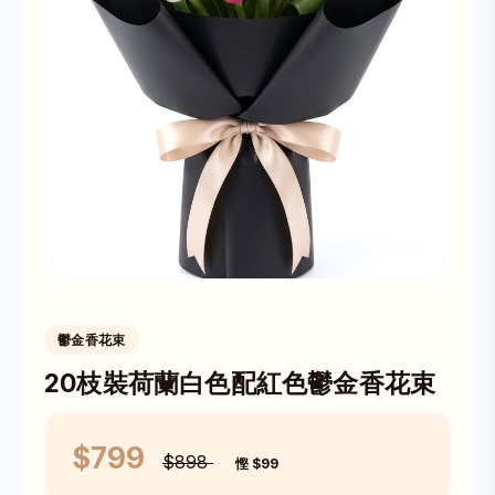
鬱金香花束
20枝裝荷蘭白色配紅色鬱金香花束
$799
$898
慳 $99