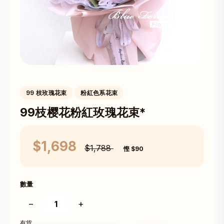
99 枝玫瑰花束
粉紅色系花束
99枝樱花粉紅玫瑰花束*
$1,698
$1,788
慳 $90
數量
−
+
有貨