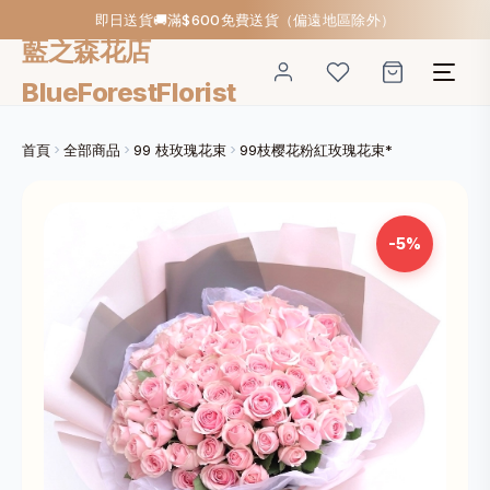
即日送貨🚚滿$600免費送貨（偏遠地區除外）
藍之森花店
BlueForestFlorist
首頁
全部商品
99 枝玫瑰花束
99枝樱花粉紅玫瑰花束*
-5%