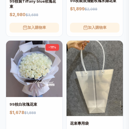
99枝裝淡淺藍玫瑰求婚花束
99枝裝Tiffany blue玫瑰花
束
$1,899
$2,088
$2,980
$3,688
加入購物車
加入購物車
-11%
99枝白玫瑰花束
$1,678
$1,888
花束專用袋