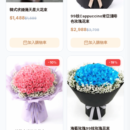
韓式求婚滿天星大花束
99枝Cappuccino肯亞淺啡
$1,488
$1,688
色玫瑰花束
$2,988
$3,798
加入購物車
加入購物車
-10%
-19%
海藍玫瑰99枝玫瑰花束