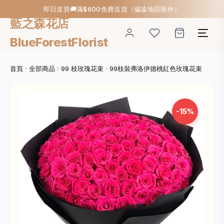
即日送貨🚚滿$600免費送貨（偏遠地區除外）
藍之森花店
BlueForestFlorist
首頁
全部商品
99 枝玫瑰花束
99枝裝弗洛伊德桃紅色玫瑰花束
-15%