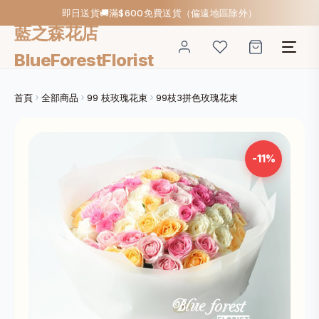
即日送貨🚚滿$600免費送貨（偏遠地區除外）
藍之森花店
BlueForestFlorist
首頁
全部商品
99 枝玫瑰花束
99枝3拼色玫瑰花束
-11%